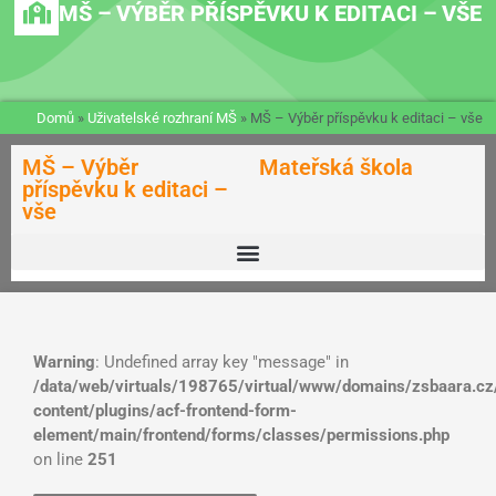
MŠ – VÝBĚR PŘÍSPĚVKU K EDITACI – VŠE
Domů
»
Uživatelské rozhraní MŠ
»
MŠ – Výběr příspěvku k editaci – vše
MŠ – Výběr
Mateřská škola
příspěvku k editaci –
vše
Warning
: Undefined array key "message" in
/data/web/virtuals/198765/virtual/www/domains/zsbaara.cz
content/plugins/acf-frontend-form-
element/main/frontend/forms/classes/permissions.php
on line
251