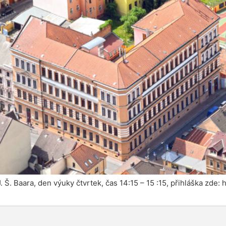
. Š. Baara, den výuky čtvrtek, čas 14:15 – 15 :15, přihláška zde