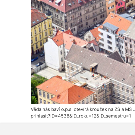
Věda nás baví o.p.s. otevírá kroužek na ZŠ a MŠ J
prihlasit?ID=4538&ID_roku=12&ID_semestru=1