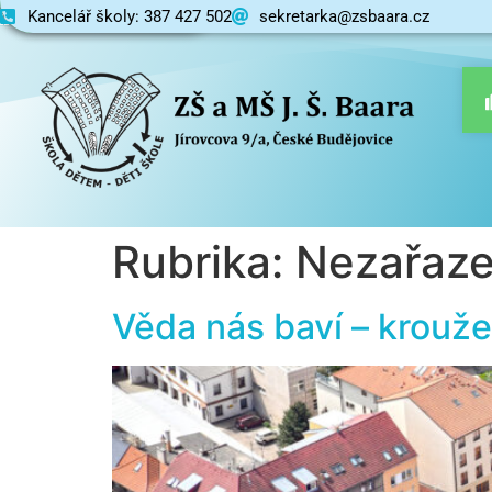
content
Kancelář školy: 387 427 502
Základní škola
sekretarka@zsbaara.cz
Rubrika:
Nezařaz
Věda nás baví – krouž