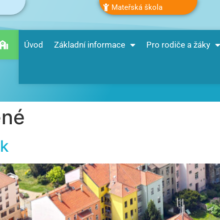
Mateřská škola
Úvod
Základní informace
Pro rodiče a žáky
ené
ek