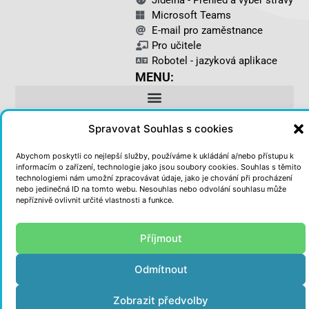
Jídelna - Přehled a výběr stravy
Microsoft Teams
E-mail pro zaměstnance
Pro učitele
Robotel - jazyková aplikace
MENU:
Spravovat Souhlas s cookies
© Základní škola a Mateřská škola ZŠ J. Š. Baara 2026
Abychom poskytli co nejlepší služby, používáme k ukládání a/nebo přístupu k
Webové stránky zsbaara.cz splňují pravidla o přístupnosti
informacím o zařízení, technologie jako jsou soubory cookies. Souhlas s těmito
dle zákona č. 99/2019 Sb., o přístupnosti internetových
technologiemi nám umožní zpracovávat údaje, jako je chování při procházení
stránek a mobilních aplikací
a o změně zákona č. 365/2000
nebo jedinečná ID na tomto webu. Nesouhlas nebo odvolání souhlasu může
Sb., o informačních systémech veřejné správy.
nepříznivě ovlivnit určité vlastnosti a funkce.
Vytvořil MK:WEB - web@kvech.eu
Příjmout
Odmítnout
Zobrazit předvolby