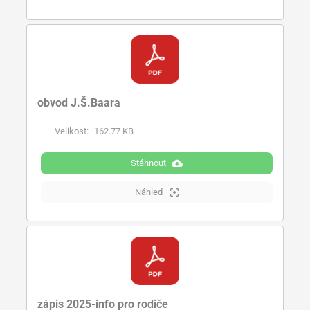
obvod J.Š.Baara
Velikost:
162.77 KB
Stáhnout
Náhled
zápis 2025-info pro rodiče