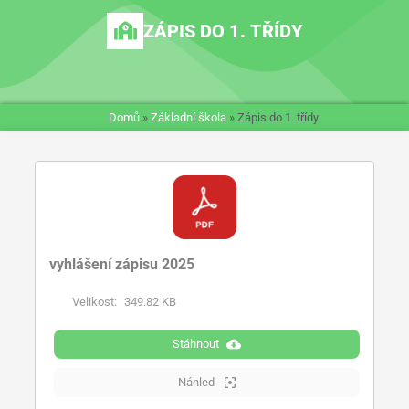
ZÁPIS DO 1. TŘÍDY
Domů
»
Základní škola
»
Zápis do 1. třídy
vyhlášení zápisu 2025
Velikost:
349.82 KB
Stáhnout
Náhled