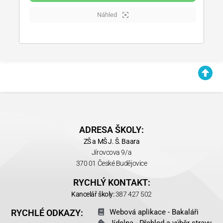
Náhled
ADRESA ŠKOLY:
ZŠ a MŠ J. Š. Baara
Jírovcova 9/a
370 01 České Budějovice
RYCHLÝ KONTAKT:
Kancelář školy:
387 427 502
RYCHLÉ ODKAZY:
Webová aplikace - Bakaláři