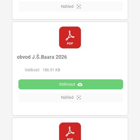
Náhled
obvod J.Š.Baara 2026
Velikost:
186.91 KB
Stáhnout
Náhled