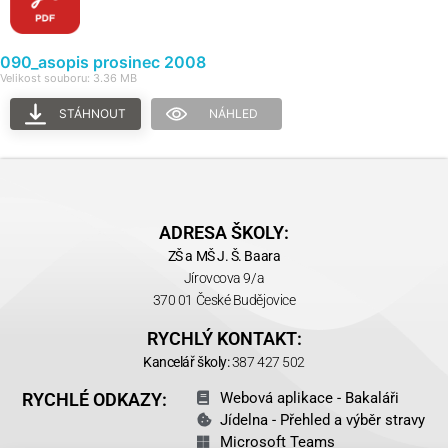
090_asopis prosinec 2008
Velikost souboru: 3.36 MB
STÁHNOUT
NÁHLED
ADRESA ŠKOLY:
ZŠ a MŠ J. Š. Baara
Jírovcova 9/a
370 01 České Budějovice
RYCHLÝ KONTAKT:
Kancelář školy:
387 427 502
RYCHLÉ ODKAZY:
Webová aplikace - Bakaláři
Jídelna - Přehled a výběr stravy
Microsoft Teams