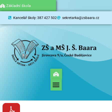
Mateřská škola
Základní škola
Kancelář školy: 387 427 502
sekretarka@zsbaara.cz