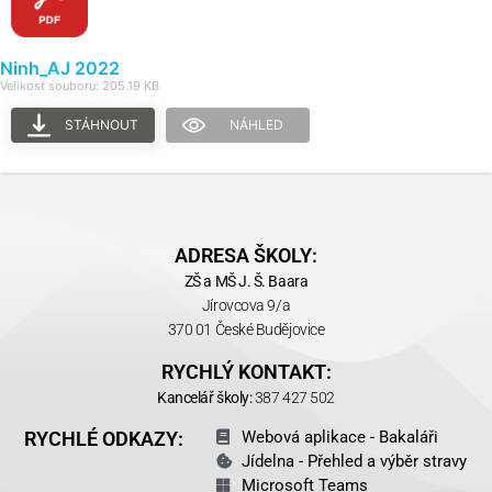
Ninh_AJ 2022
Velikost souboru: 205.19 KB
STÁHNOUT
NÁHLED
ADRESA ŠKOLY:
ZŠ a MŠ J. Š. Baara
Jírovcova 9/a
370 01 České Budějovice
RYCHLÝ KONTAKT:
Kancelář školy:
387 427 502
RYCHLÉ ODKAZY:
Webová aplikace - Bakaláři
Jídelna - Přehled a výběr stravy
Microsoft Teams