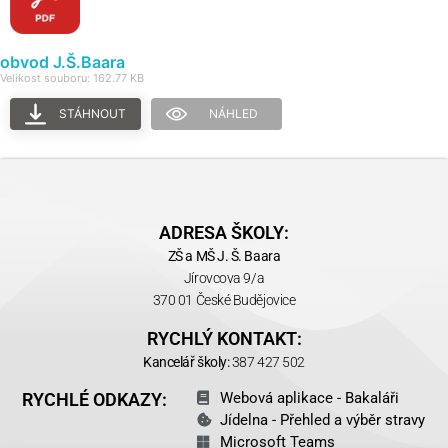
obvod J.Š.Baara
Velikost souboru: 162.77 KB
STÁHNOUT
NÁHLED
ADRESA ŠKOLY:
ZŠ a MŠ J. Š. Baara
Jírovcova 9/a
370 01 České Budějovice
RYCHLÝ KONTAKT:
Kancelář školy:
387 427 502
RYCHLÉ ODKAZY:
Webová aplikace - Bakaláři
Jídelna - Přehled a výběr stravy
Microsoft Teams