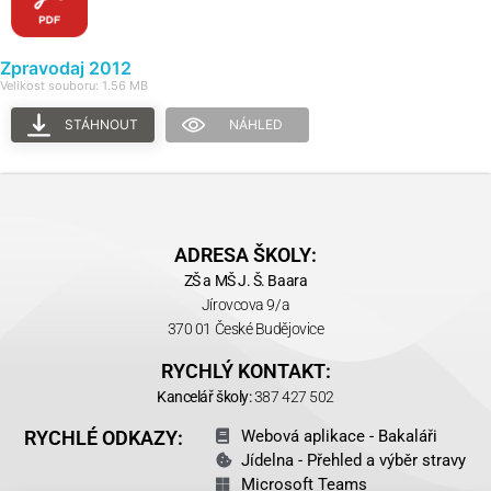
Zpravodaj 2012
Velikost souboru: 1.56 MB
STÁHNOUT
NÁHLED
ADRESA ŠKOLY:
ZŠ a MŠ J. Š. Baara
Jírovcova 9/a
370 01 České Budějovice
RYCHLÝ KONTAKT:
Kancelář školy:
387 427 502
RYCHLÉ ODKAZY:
Webová aplikace - Bakaláři
Jídelna - Přehled a výběr stravy
Microsoft Teams