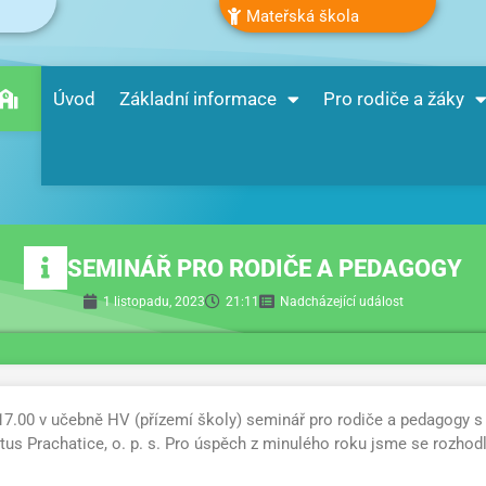
Mateřská škola
Úvod
Základní informace
Pro rodiče a žáky
SEMINÁŘ PRO RODIČE A PEDAGOGY
1 listopadu, 2023
21:11
Nadcházející událost
 17.00 v učebně HV (přízemí školy) seminář pro rodiče a pedagogy
rtus Prachatice, o. p. s. Pro úspěch z minulého roku jsme se rozhod