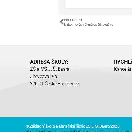
PŘEDCHOZÍ
Nábor nových členů do Bárováčku
ADRESA ŠKOLY:
RYCHL
ZŠ a MŠ J. Š. Baara
Kancelář 
Jírovcova 9/a
370 01 České Budějovice
© Základní škola a Mateřská škola ZŠ J. Š. Baara 2026
Webové stránky zsbaara.cz splňují pravidla o přístupnosti dle záko