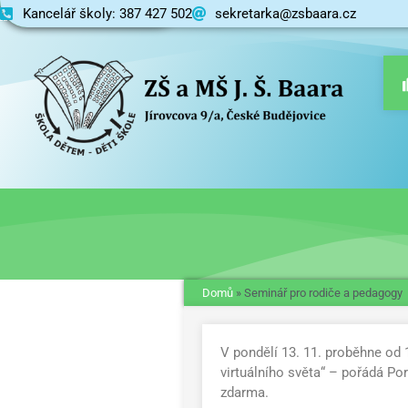
Kancelář školy: 387 427 502
Základní škola
sekretarka@zsbaara.cz
Domů
»
Seminář pro rodiče a pedagogy
V pondělí 13. 11. proběhne od
virtuálního světa“ – pořádá Po
zdarma.