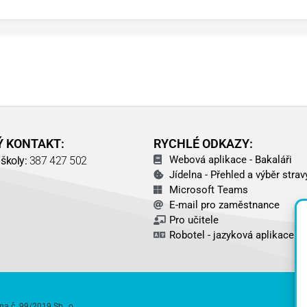
Ý KONTAKT:
RYCHLÉ ODKAZY:
Webová aplikace - Bakaláři
školy:
387 427 502
Jídelna - Přehled a výběr strav
Microsoft Teams
E-mail pro zaměstnance
Pro učitele
Robotel - jazyková aplikace
na č. 99/2019 Sb., o