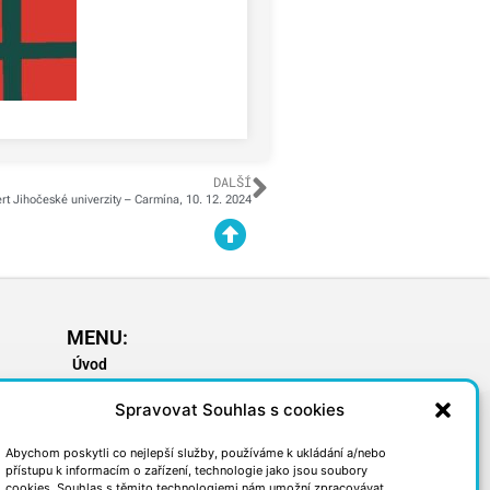
DALŠÍ
rt Jihočeské univerzity – Carmína, 10. 12. 2024
MENU:
Úvod
y
Základní informace
Spravovat Souhlas s cookies
Pro rodiče a žáky
Školní jídelna
Abychom poskytli co nejlepší služby, používáme k ukládání a/nebo
Školní družina
přístupu k informacím o zařízení, technologie jako jsou soubory
cookies. Souhlas s těmito technologiemi nám umožní zpracovávat