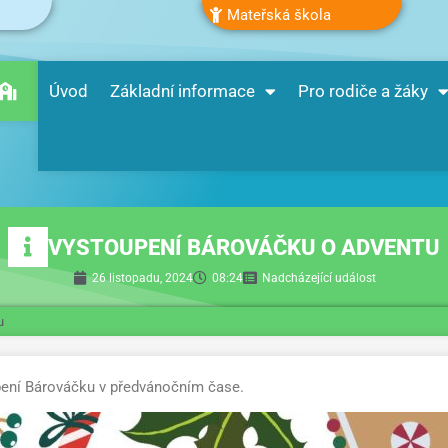
Mateřská škola
Úvod
Základní informace
Pro rodiče a žáky
VYSTOUPENÍ BÁROVÁČKU O ADVENTU
26 listopadu, 2024
08:24
Nadcházející událost
u
ení Bárováčku v předvánočním čase.