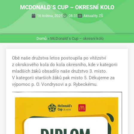
MCDONALD´S CUP – OKRESNÍ KOLO
16 května, 2025
08:31
Aktuality ZŠ
Domů
»
McDonald´s Cup – okresní kolo
Obě naše družstva letos postoupila po vítězství
z okrskového kola do kola okresního, kde v kategorii
mladších žáků obsadilo naše družstvo 3. místo.
V kategorii starších žáků pak místo 5. Děkujeme za
výpomoc p. O. Vondrysovi a p. Rybeckému.