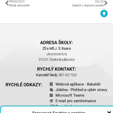
PŘEDCHOZÍ
DALŠÍ
Mladý zdravotník
Úspěch v dopravní soutěži
ADRESA ŠKOLY:
ZŠ a MŠ J. Š. Baara
Jírovcova 9/a
370 01 České Budějovice
RYCHLÝ KONTAKT:
Kancelář školy:
387 427 502
RYCHLÉ ODKAZY:
Webová aplikace - Bakaláři
Jídelna - Přehled a výběr stravy
Microsoft Teams
E-mail pro zaměstnance
Pro učitele
Robotel - jazyková aplikace
Spravovat Souhlas s cookies