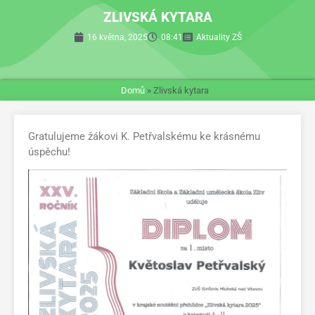
ZLIVSKÁ KYTARA
16 května, 2025
08:41
Aktuality ZŠ
Domů
»
Zlivská kytara
Gratulujeme žákovi K. Petřvalskému ke krásnému
úspěchu!