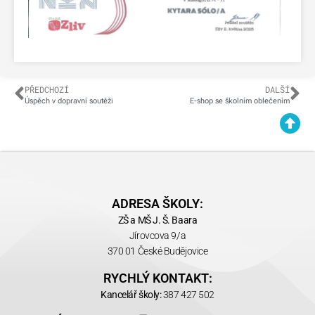
PŘEDCHOZÍ
DALŠÍ
Úspěch v dopravní soutěži
E-shop se školním oblečením
ADRESA ŠKOLY:
ZŠ a MŠ J. Š. Baara
Jírovcova 9/a
370 01 České Budějovice
RYCHLÝ KONTAKT:
Kancelář školy:
387 427 502