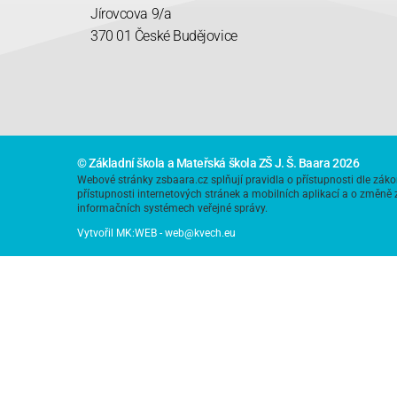
Jírovcova 9/a
370 01 České Budějovice
© Základní škola a Mateřská škola ZŠ J. Š. Baara 2026
Webové stránky zsbaara.cz splňují pravidla o přístupnosti dle záko
přístupnosti internetových stránek a mobilních aplikací
a o změně 
informačních systémech veřejné správy.
Vytvořil MK:WEB - web@kvech.eu