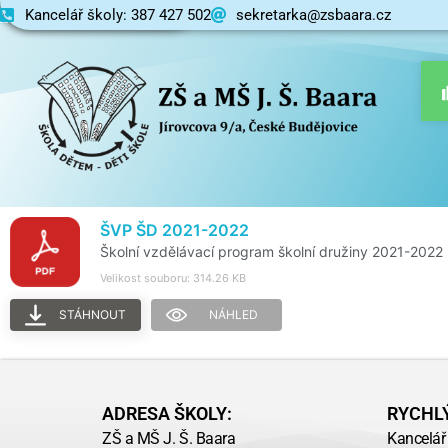
Kancelář školy: 387 427 502
Základní škola
sekretarka@zsbaara.cz
ŠVP ŠD 2021-2022
Školní vzdělávací program školní družiny 2021-2022
Velikost souboru: 314.26 KB
STÁHNOUT
NÁHLED
ADRESA ŠKOLY:
RYCHL
ZŠ a MŠ J. Š. Baara
Kancelář 