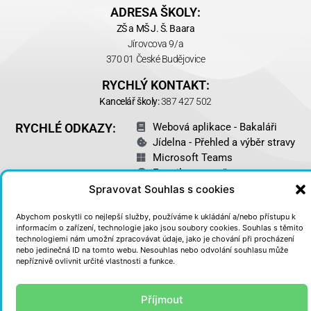
ADRESA ŠKOLY:
ZŠ a MŠ J. Š. Baara
Jírovcova 9/a
370 01 České Budějovice
RYCHLÝ KONTAKT:
Kancelář školy:
387 427 502
RYCHLÉ ODKAZY:
Webová aplikace - Bakaláři
Jídelna - Přehled a výběr stravy
Microsoft Teams
E-mail pro zaměstnance
Pro učitele
Spravovat Souhlas s cookies
Robotel - jazyková aplikace
Abychom poskytli co nejlepší služby, používáme k ukládání a/nebo přístupu k
MENU:
informacím o zařízení, technologie jako jsou soubory cookies. Souhlas s těmito
technologiemi nám umožní zpracovávat údaje, jako je chování při procházení
nebo jedinečná ID na tomto webu. Nesouhlas nebo odvolání souhlasu může
nepříznivě ovlivnit určité vlastnosti a funkce.
© Základní škola a Mateřská škola ZŠ J. Š. Baara 2026
Příjmout
Webové stránky zsbaara.cz splňují pravidla o přístupnosti