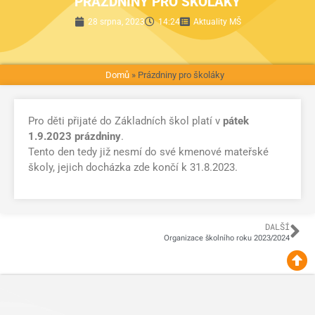
PRÁZDNINY PRO ŠKOLÁKY
28 srpna, 2023
14:24
Aktuality MŠ
Domů
»
Prázdniny pro školáky
Pro děti přijaté do Základních škol platí v
pátek
1.9.2023 prázdniny
.
Tento den tedy již nesmí do své kmenové mateřské
školy, jejich docházka zde končí k 31.8.2023.
DALŠÍ
Organizace školního roku 2023/2024