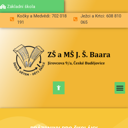
Mateřská škola
Základní škola
Kočky a Medvědi: 702 018
Ježci a Krtci: 608 810
191
065